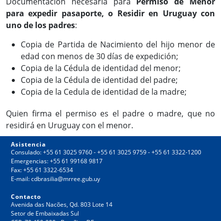
Documentación necesaria para
Permiso de Menor
para expedir pasaporte, o Residir en Uruguay con
uno de los padres
:
Copia de Partida de Nacimiento del hijo menor de
edad con menos de 30 días de expedición;
Copia de la Cédula de identidad del menor;
Copia de la Cédula de identidad del padre;
Copia de la Cedula de identidad de la madre;
Quien firma el permiso es el padre o madre, que no
residirá en Uruguay con el menor.
Asistencia
Consulado: +55 61 3025 9760 - +55 61 3025 9759 - +55 61 3322-1200
Emergencias: +55 61 99168 9817
Fax: +55 61 3322-6534
E-mail:
cdbrasilia@mrree.gub.uy
Contacto
Avenida das Nacões, Qd. 803 Lote 14
Setor de Embaixadas Sul